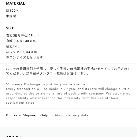
MATERIAL
綿100％
中国製
SIZE
着丈(後ろ中心)59ｃｍ
身幅ぐるり138ｃｍ
袖丈44ｃｍ
ネックぐるり54ｃｍ
※ワンサイズとなります
おしゃれ着用洗剤を使用し、優しく手洗いor洗濯機の手洗いモードにてお手入れし
てください。漂白剤やタンブラー乾燥はお避け下さい。
'Currency Exchange' is just for your reference.
Every transaction will be made in JP yen, and its rate will change a little
according to the settlement rate of each credit company. We assume no
responsibility whatsoever for the indemnity from the use of those
settlement rates.
Domestic Shipment Only
About delivery date