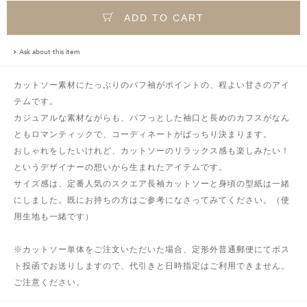
ADD TO CART
Ask about this item
カットソー素材にたっぷりのパフ袖がポイントの、程よい甘さのアイ
テムです。
カジュアルな素材ながらも、パフっとした袖口と長めのカフスがなん
ともロマンティックで、コーディネートがばっちり決まります。
おしゃれをしたいけれど、カットソーのリラックス感も楽しみたい！
というデザイナーの想いから生まれたアイテムです。
サイズ感は、定番人気のスクエア長袖カットソーと身頃の型紙は一緒
にしました。既にお持ちの方はご参考になさってみてください。（使
用生地も一緒です）
※カットソー単体をご注文いただいた場合、定形外普通郵便にてポス
ト投函でお送りしますので、代引きと日時指定はご利用できません。
ご注意ください。