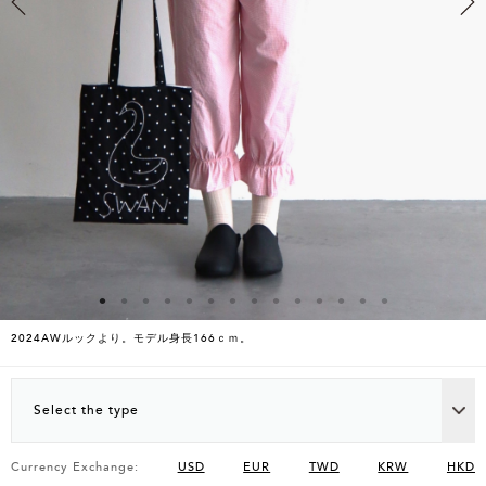
2024AWルックより。モデル身長166ｃｍ。
Select the type
Currency Exchange:
USD
EUR
TWD
KRW
HKD