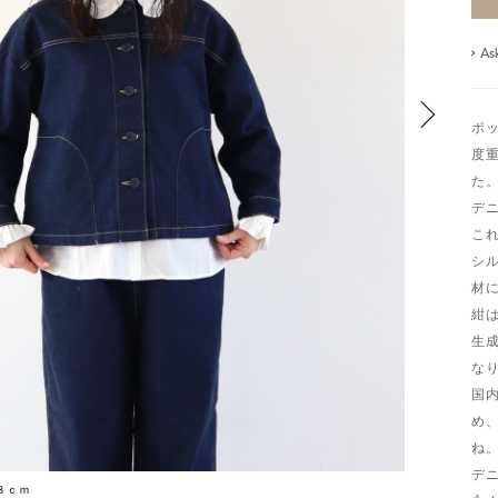
As
ポ
度
た
デ
こ
シ
材
紺
生
な
国
め
ね
デ
８ｃｍ