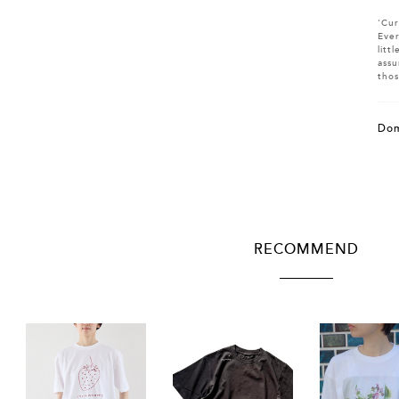
'Cur
Ever
litt
assu
thos
Dom
RECOMMEND