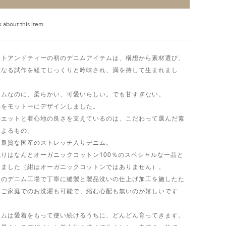
k about this item
ットアンドティーの初のデニムアイテムは、構想から素材選び、
重なる試作を経てじっくりと吟味され、満を持して生まれまし
。
ニムなのに、柔らかい、可愛いらしい。でも甘すぎない。
れをモットーにデザインしました。
ルエットと着心地の良さを支えているのは、こだわって選んだ素
によるもの。
は良質な国産のストレッチ入りデニム。
成りはなんとオーガニックコットン100％のスペシャルな一品と
りました（紺はオーガニックコットンではありません）。
内のデニム工場で丁寧に縫製と製品洗いの仕上げ加工を施したた
、ご家庭でのお洗濯も可能で、縮む心配も無いのが嬉しいです
。
ニムは愛着をもって使い続けるうちに、どんどん育ってきます。