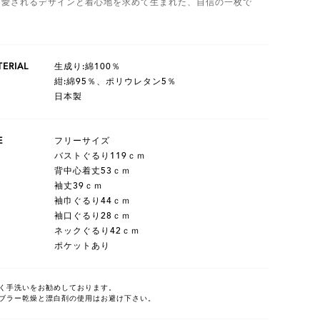
く愛されるデザインと着心地を求めて生まれた、自信の一枚で
。
ERIAL
生成り:綿100％
紺:綿95％、ポリウレタン5％
日本製
E
フリーサイズ
バストぐるり119ｃｍ
背中心着丈53ｃｍ
袖丈39ｃｍ
袖巾ぐるり44ｃｍ
袖口ぐるり28ｃｍ
ネックぐるり42ｃｍ
ポケットあり
く手洗いをお勧めしております。
ブラー乾燥と漂白剤の使用はお避け下さい。