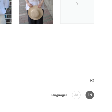
Language:
JA
EN