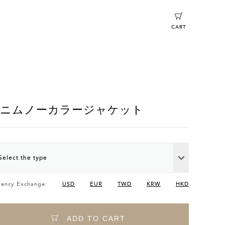
CART
ニムノーカラージャケット
Select the type
rency Exchange:
USD
EUR
TWD
KRW
HKD
ADD TO CART