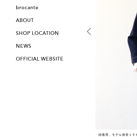
all
mittens
post card
ornaments
baby
other knit item
brocante
all
ABOUT
SHOP LOCATION
NEWS
OFFICIAL WEBSITE
紺着用、モデル身長１５