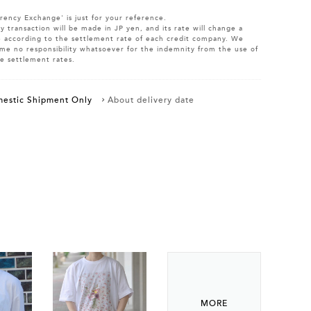
rency Exchange' is just for your reference.
y transaction will be made in JP yen, and its rate will change a
le according to the settlement rate of each credit company. We
me no responsibility whatsoever for the indemnity from the use of
e settlement rates.
estic Shipment Only
About delivery date