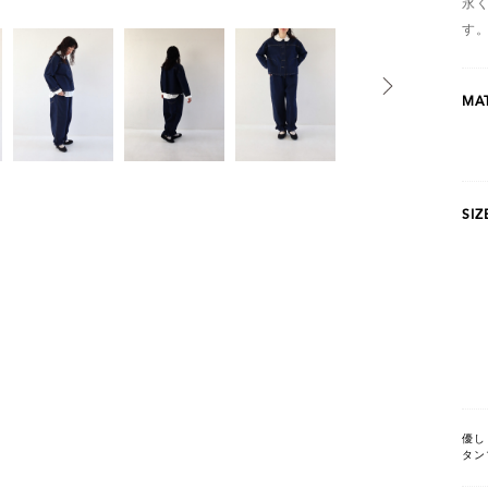
永
す
MAT
SIZ
優し
タン