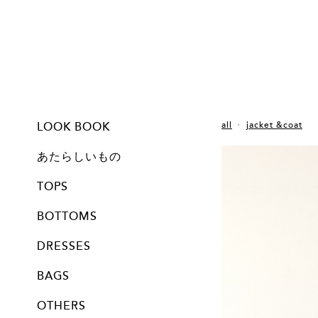
LOOK BOOK
all
jacket &coat
feel like nostalgic
stitched with humour!
autumn leaves
10 apples
waltz of the flowers
あたらしいもの
new item
TOPS
all
blouses
jacket &coat
T shirts
knit & cut
BOTTOMS
all
skirts
pants
DRESSES
all
one pieces
knit & cut
BAGS
all
regular item
OTHERS