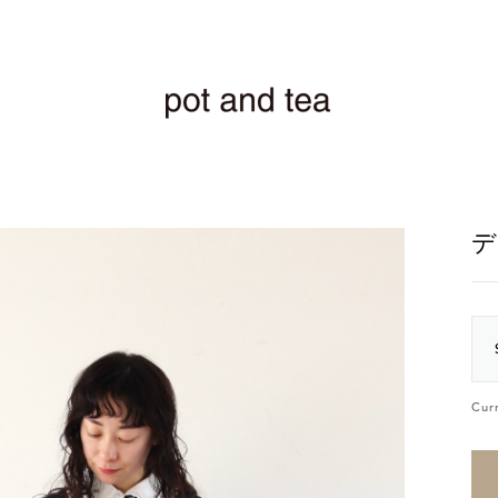
デ
Cur