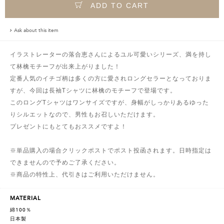
ADD TO CART
Ask about this item
イラストレーターの落合恵さんによるユル可愛いシリーズ、満を持し
て林檎モチーフが出来上がりました！
定番人気のイチゴ柄は多くの方に愛されロングセラーとなっておりま
すが、今回は長袖Tシャツに林檎のモチーフで登場です。
このロングTシャツはワンサイズですが、身幅がしっかりあるゆった
りシルエットなので、男性もお召しいただけます。
プレゼントにもとてもおススメですよ！
※単品購入の場合クリックポストでポスト投函されます。日時指定は
できませんので予めご了承ください。
※商品の特性上、代引きはご利用いただけません。
MATERIAL
綿100％
日本製