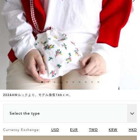
2024AWルックより。モデル身長166ｃｍ。
Select the type
Currency Exchange:
USD
EUR
TWD
KRW
HKD