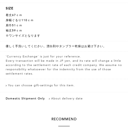
SIZE
着丈67ｃｍ
身幅ぐるり110ｃｍ
肩巾51ｃｍ
袖丈59ｃｍ
※ワンサイズとなります
優しく手洗いしてください。漂白剤やタンブラー乾燥はお避け下さい。
'Currency Exchange' is just for your reference.
Every transaction will be made in JP yen, and its rate will change a little
according to the settlement rate of each credit company. We assume no
responsibility whatsoever for the indemnity from the use of those
settlement rates.
You can choose gift-settings for this item.
Domestic Shipment Only
About delivery date
RECOMMEND