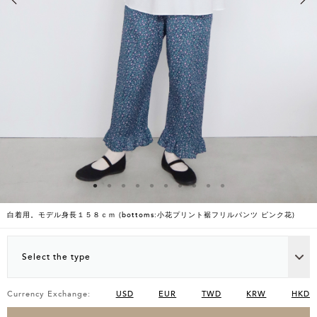
白着用。モデル身長１５８ｃｍ (bottoms:小花プリント裾フリルパンツ ピンク花)
Select the type
Currency Exchange:
USD
EUR
TWD
KRW
HKD