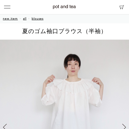
new item
all
blouses
夏のゴム袖口ブラウス（半袖）