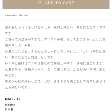
ADD TO CART
Ask about this item
夏のおしゃれに涼しげなサッカー素材が嬉しい、頼りになるブラウス
です！
ご自宅でお洗濯ができて、アイロン不要、そして肌にさらっとした質
感のサッカー素材。
真夏だけれども、きちんとおしゃれして出かけたい！という時に心強
い一枚になること間違いなしです。
衿ぐりと袖口はゴムの仕様なので着脱しやすく、快適に過ごせます。
真夏以外も、長袖カットソーを下に重ねれば、かなり長い期間、楽し
めます。
春先から秋の終わりまで、ぜひ、さまざまな着こなしでお楽しみ頂け
たら嬉しいです。
MATERIAL
綿100％
日本製