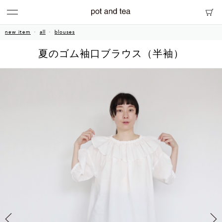
new item
all
blouses
夏のゴム袖口ブラウス（半袖）