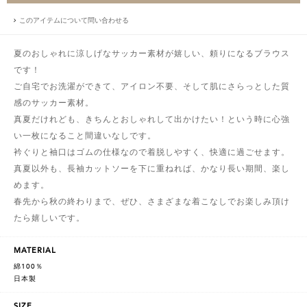
このアイテムについて問い合わせる
夏のおしゃれに涼しげなサッカー素材が嬉しい、頼りになるブラウス
です！
ご自宅でお洗濯ができて、アイロン不要、そして肌にさらっとした質
感のサッカー素材。
真夏だけれども、きちんとおしゃれして出かけたい！という時に心強
い一枚になること間違いなしです。
衿ぐりと袖口はゴムの仕様なので着脱しやすく、快適に過ごせます。
真夏以外も、長袖カットソーを下に重ねれば、かなり長い期間、楽し
めます。
春先から秋の終わりまで、ぜひ、さまざまな着こなしでお楽しみ頂け
たら嬉しいです。
MATERIAL
綿100％
日本製
SIZE