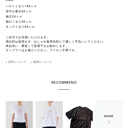
バストぐるり158ｃｍ
背中心着丈60ｃｍ
袖丈24ｃｍ
袖口ぐるり30ｃｍ
ネックぐるり50ｃｍ
ご自宅でお洗濯いただけます。
漂白剤は使用せず、おしゃれ着用洗剤にて優しく手洗いしてください。
単品洗い・裏返して部屋干をお勧めします。
タンブラーはお避けください。アイロン不要です。
送料について
納期について
RECOMMEND