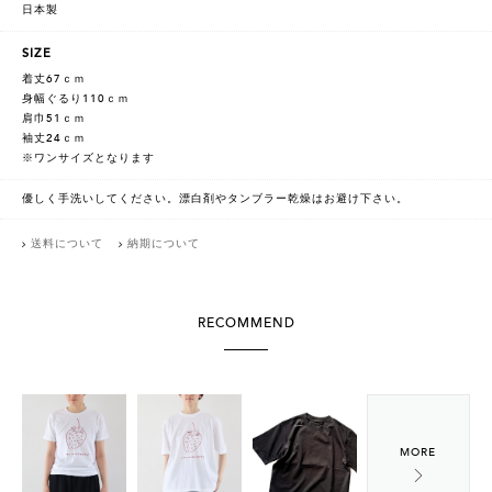
日本製
SIZE
着丈67ｃｍ
身幅ぐるり110ｃｍ
肩巾51ｃｍ
袖丈24ｃｍ
※ワンサイズとなります
優しく手洗いしてください。漂白剤やタンブラー乾燥はお避け下さい。
送料について
納期について
RECOMMEND