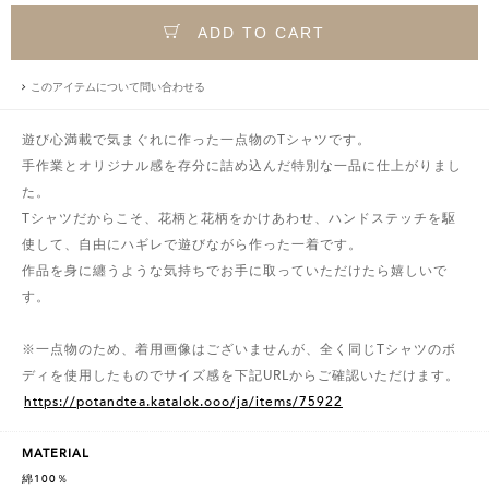
ADD TO CART
このアイテムについて問い合わせる
遊び心満載で気まぐれに作った一点物のTシャツです。
手作業とオリジナル感を存分に詰め込んだ特別な一品に仕上がりまし
た。
Tシャツだからこそ、花柄と花柄をかけあわせ、ハンドステッチを駆
使して、自由にハギレで遊びながら作った一着です。
作品を身に纏うような気持ちでお手に取っていただけたら嬉しいで
す。
※一点物のため、着用画像はございませんが、全く同じTシャツのボ
ディを使用したものでサイズ感を下記URLからご確認いただけます。
https://potandtea.katalok.ooo/ja/items/75922
MATERIAL
綿100％