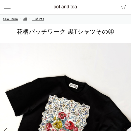
new item
all
T shirts
花柄パッチワーク 黒Tシャツその④