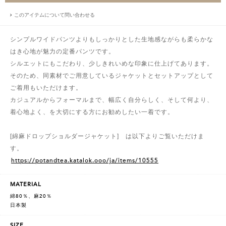
このアイテムについて問い合わせる
シンプルワイドパンツよりもしっかりとした生地感ながらも柔らかな
はき心地が魅力の定番パンツです。
シルエットにもこだわり、少しきれいめな印象に仕上げてあります。
そのため、同素材でご用意しているジャケットとセットアップとして
ご着用もいただけます。
カジュアルからフォーマルまで、幅広く自分らしく、そして何より、
着心地よく、を大切にする方にお勧めしたい一着です。
[綿麻ドロップショルダージャケット] は以下よりご覧いただけま
す。
https://potandtea.katalok.ooo/ja/items/10555
MATERIAL
綿80％、麻20％
日本製
SIZE