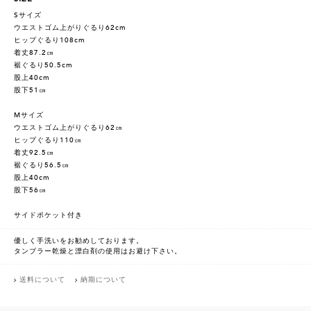
Sサイズ
ウエストゴム上がりぐるり62cm
ヒップぐるり108cm
着丈87.2㎝
裾ぐるり50.5cm
股上40cm
股下51㎝
Mサイズ
ウエストゴム上がりぐるり62㎝
ヒップぐるり110㎝
着丈92.5㎝
裾ぐるり56.5㎝
股上40cm
股下56㎝
サイドポケット付き
優しく手洗いをお勧めしております。
タンブラー乾燥と漂白剤の使用はお避け下さい。
送料について
納期について