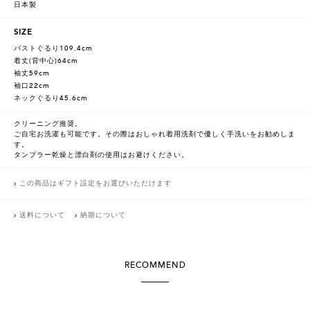
日本製
SIZE
バストぐるり109.4cm
着丈(背中心)64cm
袖丈59cm
袖口22cm
ネックぐるり45.6cm
クリーニング推奨。
ご自宅お洗濯も可能です。その際はおしゃれ着用洗剤で優しく手洗いをお勧めしま
す。
タンブラー乾燥と漂白剤の使用はお避けください。
この商品はギフト設定をお選びいただけます
送料について
納期について
RECOMMEND