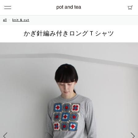
all
knit & cut
かぎ針編み付きロングＴシャツ