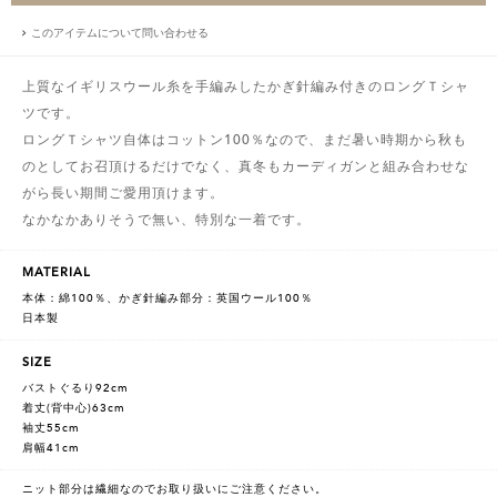
このアイテムについて問い合わせる
上質なイギリスウール糸を手編みしたかぎ針編み付きのロングＴシャ
ツです。
ロングＴシャツ自体はコットン100％なので、まだ暑い時期から秋も
のとしてお召頂けるだけでなく、真冬もカーディガンと組み合わせな
がら長い期間ご愛用頂けます。
なかなかありそうで無い、特別な一着です。
MATERIAL
本体：綿100％、かぎ針編み部分：英国ウール100％
日本製
SIZE
バストぐるり92cm
着丈(背中心)63cm
袖丈55cm
肩幅41cm
ニット部分は繊細なのでお取り扱いにご注意ください。