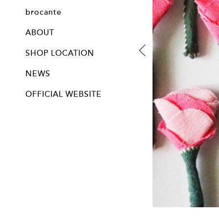
all
mittens
post card
ornaments
baby
other knit item
brocante
all
ABOUT
SHOP LOCATION
NEWS
OFFICIAL WEBSITE