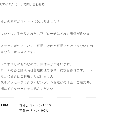
のアイテムについて問い合わせる
花部分の素材がコットンに変わりました！
とつひとつ、手作りされたお花ブローチはどれも表情が違いま
。
いステッチが効いていて、可愛いけれど可愛いだけじゃないもの
好きな方にオススメです。
すべて手作りのものなので、個体差がございます。
ブローチのみご購入時は普通郵便でポストに投函されます。日時
指定と代引きはご利用いただけません。
「代筆メッセージつきラッピング」をお選びの場合、ご注文時、
考欄にてメッセージをご記入ください。
ERIAL
花部分コットン100％
茎部分リネン100%