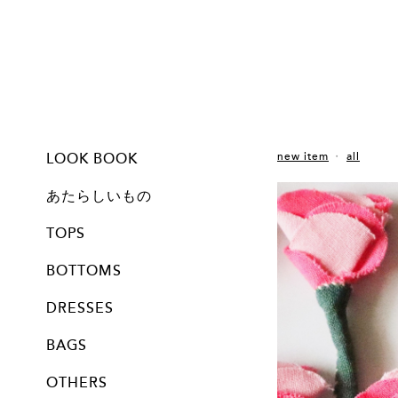
LOOK BOOK
new item
all
feel like nostalgic
stitched with humour!
autumn leaves
10 apples
waltz of the flowers
あたらしいもの
new item
TOPS
all
blouses
jacket &coat
T shirts
knit & cut
BOTTOMS
all
skirts
pants
DRESSES
all
one pieces
knit & cut
BAGS
all
regular item
OTHERS