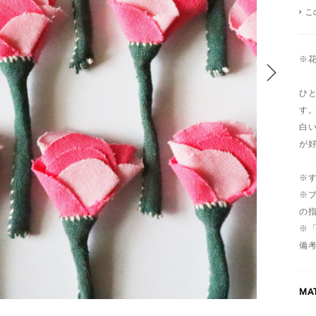
こ
※
ひ
す
白
が
※
※
の
※
備
MAT