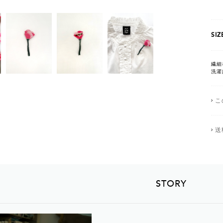
SIZ
繊細
洗濯
こ
送
STORY