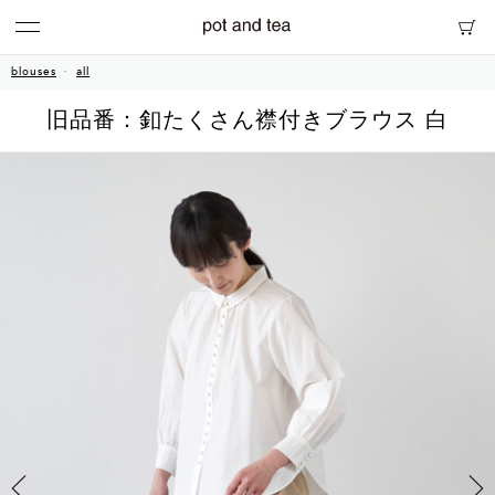
blouses
all
旧品番：釦たくさん襟付きブラウス 白