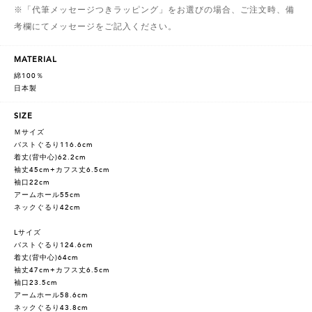
※「代筆メッセージつきラッピング」をお選びの場合、ご注文時、備
考欄にてメッセージをご記入ください。
MATERIAL
綿100％
日本製
SIZE
Ｍサイズ
バストぐるり116.6cm
着丈(背中心)62.2cm
袖丈45cm+カフス丈6.5cm
袖口22cm
アームホール55cm
ネックぐるり42cm
Lサイズ
バストぐるり124.6cm
着丈(背中心)64cm
袖丈47cm+カフス丈6.5cm
袖口23.5cm
アームホール58.6cm
ネックぐるり43.8cm