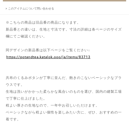
このアイテムについて問い合わせる
※こちらの商品は旧品番の商品になります。
新品番との違いは、生地と寸法です。寸法の詳細は各ページのサイズ
欄にてご確認ください。
同デザインの新品番は以下ページをご覧ください↓
https://potandtea.katalok.ooo/ja/items/83713
共布のくるみボタンが丁寧に並んだ、飽きのこないベーシックなブラ
ウスです。
生地は洗いがかかった柔らかな風合いのものを選び、国内の縫製工場
で丁寧に仕上げました。
程よい厚さの生地なので、一年中お召しいただけます。
ベーシックながら程よい個性を楽しみたい方に、ぜひ、おすすめの一
着です。