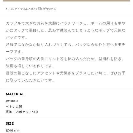
このアイテムについて問い合わせる
カラフルで大きなお花を大胆にパッチワークし、ネームの周りも華や
かにタックで装飾した、思わず微笑んでしまうようなポップで元気な
バッグです。
洋服ではなかなか採り入れづらくても、バッグなら意外と遊べるモチ
ーフです。
バッグの前身頃の内側にキルト芯を挟み込んだため、型崩れを防ぎ、
強度も増している作りです。
普段の着こなしにアクセントや元気さをプラスしたい時に、ぜひお手
に取っていただきたいです。
MATERIAL
綿100％
ベトナム製
裏地・内ポケットつき
SIZE
縦40ｃｍ