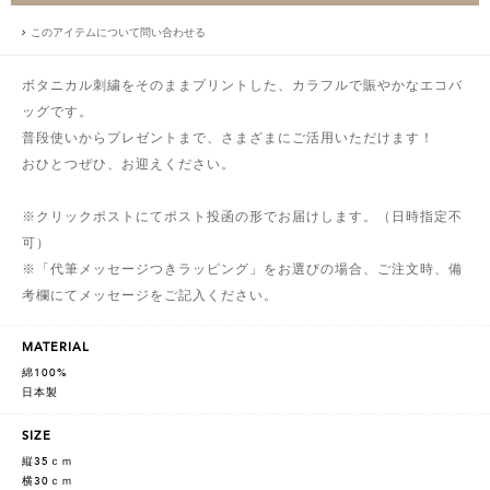
このアイテムについて問い合わせる
ボタニカル刺繍をそのままプリントした、カラフルで賑やかなエコバ
ッグです。
普段使いからプレゼントまで、さまざまにご活用いただけます！
おひとつぜひ、お迎えください。
※クリックポストにてポスト投函の形でお届けします。（日時指定不
可）
※「代筆メッセージつきラッピング」をお選びの場合、ご注文時、備
考欄にてメッセージをご記入ください。
MATERIAL
綿100%
日本製
SIZE
縦35ｃｍ
横30ｃｍ