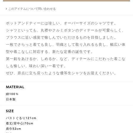
このアイテムについて問い合わせる
ポットアンドティーには珍しい、オーバーサイズのシャツです。
シャツといっても、丸襟やクルミボタンのディテールが可愛らしく、
ブラウスに近い感覚で愉しんでいただけるものを目指しました。
一枚でさらっと着ても良し、羽織として取り入れるも良し、幅広い体
型や着こなしに対応する、新たな定番の誕生です。
第一釦をあけるか、しめるか、など、ディテールにこだわった着こな
しも愉しい、味わい深い一着です。
ぜひ、原点に立ち戻ったような優等生シャツをお迎えください。
MATERIAL
綿100％
日本製
SIZE
バストぐるり121cm
着丈(背中心)70cm
肩巾52cm