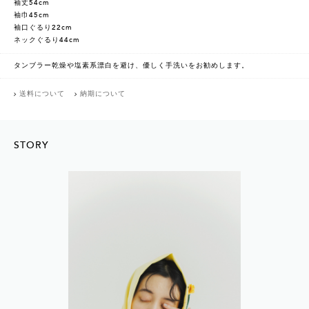
袖丈54cm
袖巾45cm
袖口ぐるり22cm
ネックぐるり44cm
タンブラー乾燥や塩素系漂白を避け、優しく手洗いをお勧めします。
送料について
納期について
STORY