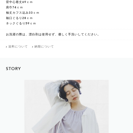
背中心着丈69ｃｍ
肩巾74ｃｍ
袖丈カフス込み33ｃｍ
袖口ぐるり28ｃｍ
ネックぐるり59ｃｍ
お洗濯の際は、漂白剤は使用せず、優しく手洗いしてください。
送料について
納期について
STORY