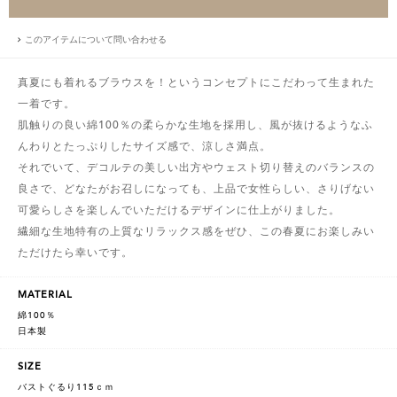
このアイテムについて問い合わせる
真夏にも着れるブラウスを！というコンセプトにこだわって生まれた
一着です。
肌触りの良い綿100％の柔らかな生地を採用し、風が抜けるようなふ
んわりとたっぷりしたサイズ感で、涼しさ満点。
それでいて、デコルテの美しい出方やウェスト切り替えのバランスの
良さで、どなたがお召しになっても、上品で女性らしい、さりげない
可愛らしさを楽しんでいただけるデザインに仕上がりました。
繊細な生地特有の上質なリラックス感をぜひ、この春夏にお楽しみい
ただけたら幸いです。
MATERIAL
綿100％
日本製
SIZE
バストぐるり115ｃｍ