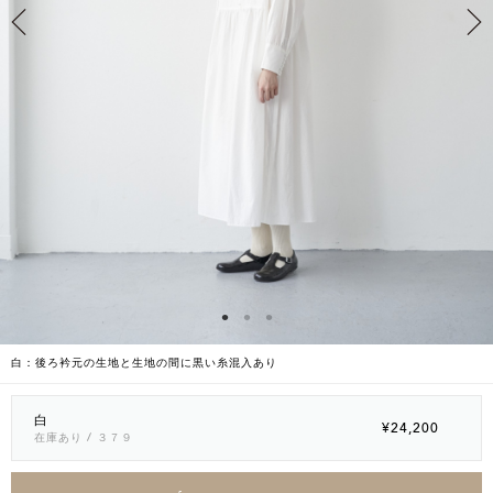
白：後ろ衿元の生地と生地の間に黒い糸混入あり
白
¥24,200
在庫あり
/ ３７９