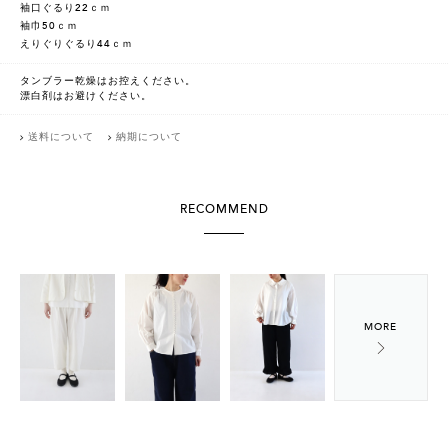
袖口ぐるり22ｃｍ
袖巾50ｃｍ
えりぐりぐるり44ｃｍ
タンブラー乾燥はお控えください。
漂白剤はお避けください。
送料について
納期について
RECOMMEND