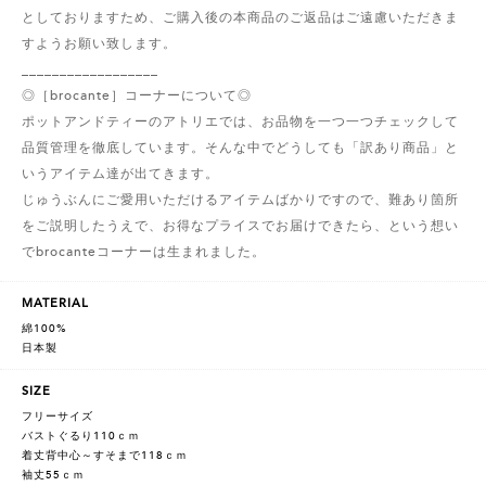
としておりますため、ご購入後の本商品のご返品はご遠慮いただきま
すようお願い致します。
__________________
◎［brocante］コーナーについて◎
ポットアンドティーのアトリエでは、お品物を一つ一つチェックして
品質管理を徹底しています。そんな中でどうしても「訳あり商品」と
いうアイテム達が出てきます。
じゅうぶんにご愛用いただけるアイテムばかりですので、難あり箇所
をご説明したうえで、お得なプライスでお届けできたら、という想い
でbrocanteコーナーは生まれました。
MATERIAL
綿100%
日本製
SIZE
フリーサイズ
バストぐるり110ｃｍ
着丈背中心～すそまで118ｃｍ
袖丈55ｃｍ