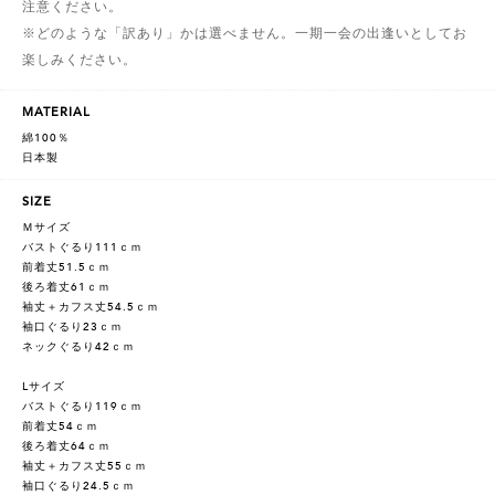
注意ください。
※どのような「訳あり」かは選べません。一期一会の出逢いとしてお
楽しみください。
MATERIAL
綿100％
日本製
SIZE
Ｍサイズ
バストぐるり111ｃｍ
前着丈51.5ｃｍ
後ろ着丈61ｃｍ
袖丈＋カフス丈54.5ｃｍ
袖口ぐるり23ｃｍ
ネックぐるり42ｃｍ
Lサイズ
バストぐるり119ｃｍ
前着丈54ｃｍ
後ろ着丈64ｃｍ
袖丈＋カフス丈55ｃｍ
袖口ぐるり24.5ｃｍ