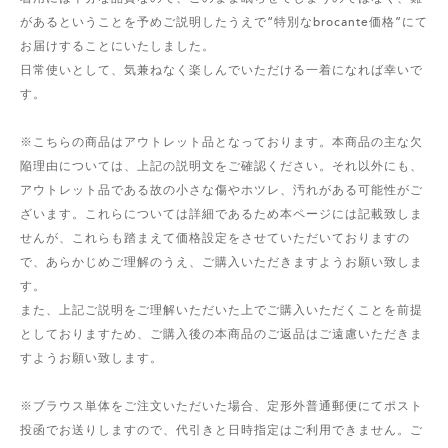
があるということを予めご説明したうえで“特別なbrocante価格”にて
お届けすることにいたしました。
日常使いとして、気兼ねなく楽しんでいただける一着になれば幸いで
す。
※こちらの商品はアウトレット品となっております。本商品の主な欠
陥理由については、上記の説明文をご確認ください。それ以外にも、
アウトレット品である故の小さな傷やホツレ、汚れがある可能性がご
ざいます。これらについては詳細であるため本ページには記載致しま
せんが、これらも踏まえて価格設定をさせていただいておりますの
で、あらかじめご理解のうえ、ご購入いただきますようお願い致しま
す。
また、上記ご説明をご理解いただいた上でご購入いただくことを前提
としておりますため、ご購入後の本商品のご返品はご遠慮いただきま
すようお願い致します。
※ブラウス単体をご注文いただいた場合、定形外普通郵便にてポスト
投函でお送りしますので、代引きと日時指定はご利用できません。ご